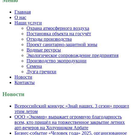
Меню
Главная
О нас
Наши услуги
Охрана атмосферного воздуха
Постановка объекта на госучёт
Отходы производства
Проект санитарно-защитной зоны
Водные ресурсы
Экологическое сопровождение предприятия
Производство экопродукции
Семена
Лузга гречихи
Новости
Контакты
Новости
Всероссийский конкурс «Знай наших. 3 сезон» прошел
этим летом
ООО «Экомир» выражает огромную благодарность
всем, кто пришёл на торжественное закрытие летних
арт-вечеров на Холуницком Арбате
Бизнес-событие «Человек года» 2025, организованное